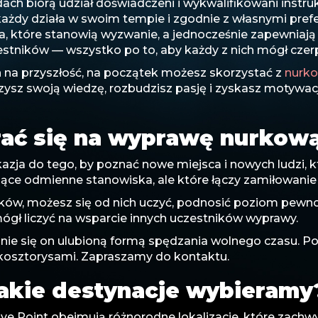
h biorą udział doświadczeni i wykwalifikowani instruk
każdy działa w swoim tempie i zgodnie z własnymi prefe
, które stanowią wyzwanie, a jednocześnie zapewniają 
ników — wszystko po to, aby każdy z nich mógł czerpa
n na przyszłość, na początek możesz skorzystać z
nurko
zerzysz swoją wiedzę, rozbudzisz pasję i zyskasz moty
ać się na wyprawę nurkow
ja do tego, by poznać nowe miejsca i nowych ludzi, k
jące odmienne stanowiska, ale które łączy zamiłowan
ków, możesz się od nich uczyć, podnosić poziom pewnoś
mógł liczyć na wsparcie innych uczestników wyprawy.
stanie się on ulubioną formą spędzania wolnego czasu. 
kosztorysami. Zapraszamy do kontaktu.
akie destynacje wybieramy
ve Point obejmują różnorodne lokalizacje, które zac