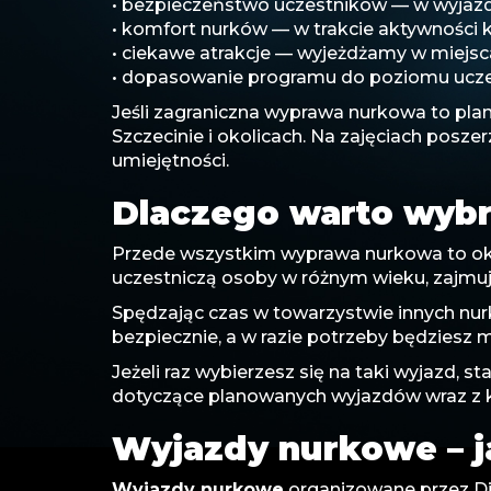
• bezpieczeństwo uczestników — w wyjazdac
• komfort nurków — w trakcie aktywności 
• ciekawe atrakcje — wyjeżdżamy w miejsca
• dopasowanie programu do poziomu uczest
Jeśli zagraniczna wyprawa nurkowa to pla
Szczecinie i okolicach. Na zajęciach pos
umiejętności.
Dlaczego warto wybr
Przede wszystkim wyprawa nurkowa to okaz
uczestniczą osoby w różnym wieku, zajmu
Spędzając czas w towarzystwie innych nur
bezpiecznie, a w razie potrzeby będziesz 
Jeżeli raz wybierzesz się na taki wyjazd, 
dotyczące planowanych wyjazdów wraz z 
Wyjazdy nurkowe – j
Wyjazdy nurkowe
organizowane przez Di