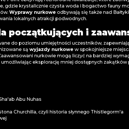
, gdzie krystalicznie czysta woda i bogactwo fauny mo
ków.
Wyprawy nurkowe
odbywają się także nad Bałtyki
wania lokalnych atrakcji podwodnych.
a początkujących i zaawa
wane do poziomu umiejętności uczestników, zapewniaj
anizowane są
wyjazdy nurkowe
w spokojniejsze miejsc
awansowani nurkowie mogą liczyć na bardziej wymagają
y, umożliwiając eksplorację mniej dostępnych zakątkó
 Sha'ab Abu Nuhas
ona Churchilla, czyli historia słynnego Thistlegorm'a
wej