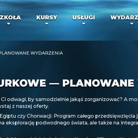
ZKOŁA
KURSY
USŁUGI
WYDARZ
PLANOWANE WYDARZENIA
URKOWE — PLANOWANE 
je Ci odwagi, by samodzielnie jakąś zorganizować? A 
taj z naszej oferty.
 Egiptu czy Chorwacji. Program całego przedsięwzięcia 
na eksplorację podwodnego świata, ale także na integr