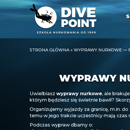
S
STRONA GŁÓWNA
»
WYPRAWY NURKOWE — 
WYPRAWY N
Uwielbiasz
wyprawy nurkowe
, ale braku
którym będziesz się świetnie bawił? Skorzys
Organizujemy wyjazdy za granicę, m.in. do
temu w jego trakcie uczestnicy mają czas 
Podczas wypraw dbamy o: