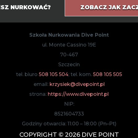
IESZ NURKOWAĆ?
ZOBACZ JAK ZAC
Szkoła Nurkowania Dive Point
ul. Monte Cassino 19E
70-467
Szczecin
tel. biuro
508 105 504
; tel. kom.
508 105 505
email:
krzysiek@divepoint.pl
strona:
https://www.divepoint.pl
NIP:
8521604733
Godziny otwarcia:
11:00
–
18:00
(Pn–Pt)
COPYRIGHT © 2026 DIVE POINT