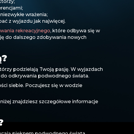
torzy;
rencjami;
niezwykłe wrażenia;
ć z wyjazdu jak najwięcej.
wania rekreacyjnego
, które odbywa się w
wację do dalszego zdobywania nowych
ą?
tórzy podzielają Twoją pasję. W wyjazdach
ie do odkrywania podwodnego świata.
ci siebie. Poczujesz się w wodzie
Poniżej znajdziesz szczegółowe informacje
?
hwycają pięknem podwodnego świata.