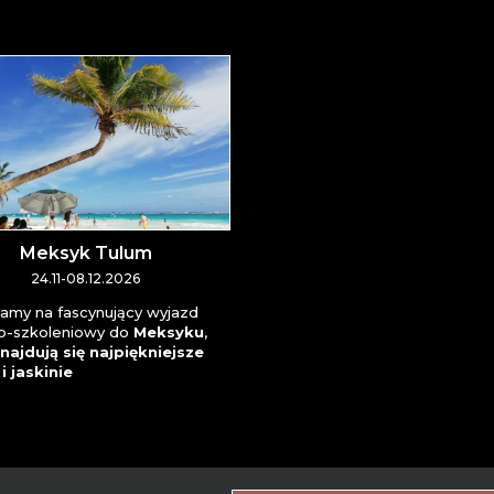
Meksyk Tulum
24.11-08.12.2026
amy na fascynujący wyjazd
o-szkoleniowy do
Meksyku
,
najdują się najpiękniejsze
i jaskinie