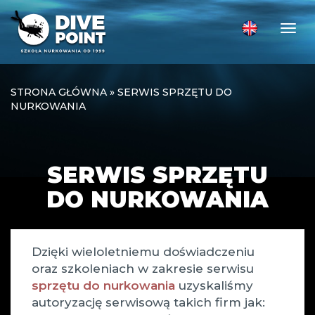
Togg
STRONA GŁÓWNA
»
SERWIS SPRZĘTU DO
NURKOWANIA
SERWIS SPRZĘTU
DO NURKOWANIA
Dzięki wieloletniemu doświadczeniu
oraz szkoleniach w zakresie serwisu
sprzętu do nurkowania
uzyskaliśmy
autoryzację serwisową takich firm jak: