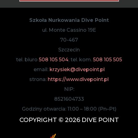
Szkoła Nurkowania Dive Point
ul. Monte Cassino 19E
70-467
Szczecin
tel. biuro
508 105 504
; tel. kom.
508 105 505
email:
krzysiek@divepoint.pl
strona:
https://www.divepoint.pl
NIP:
8521604733
Godziny otwarcia:
11:00
–
18:00
(Pn–Pt)
COPYRIGHT © 2026 DIVE POINT