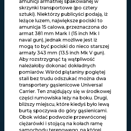
amunicji armatniej spakowanej w
skrzynki transportowe (po cztery
sztuki). Niektórzy publicyści podają, iż
leżące luzem, największe pociski to
amunicja 15 calowa, przeznaczona do
armat 381 mm Mark I (15 inch Mk I
naval gun), jednak możliwe jest iż
mogą to być pociski do nieco starszej
armaty 343 mm (13.5 inch Mk V gun).
Aby rozstrzygnąć tą wątpliwość
należałoby dokonać dokładnych
pomiarów. Wśród plątaniny pogiętej
stali bez trudu odszukać można dwa
transportery gąsienicowe Universal
Carrier. Ten znajdujący się w środkowej
części rumowiska leży na boku. Drugi,
bliższy miejscu, które kiedyś było lewą
burtą spoczywa do góry gąsienicami.
Obok widać podwozie przewróconej
ciężarówki i stojącą na kołach ramę
samochodu terenowego, na której