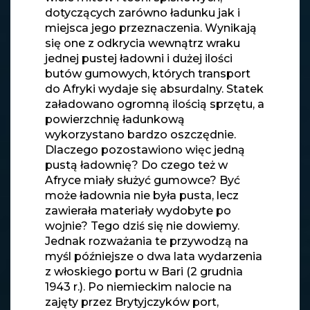
dotyczących zarówno ładunku jak i
miejsca jego przeznaczenia. Wynikają
się one z odkrycia wewnątrz wraku
jednej pustej ładowni i dużej ilości
butów gumowych, których transport
do Afryki wydaje się absurdalny. Statek
załadowano ogromną ilością sprzętu, a
powierzchnię ładunkową
wykorzystano bardzo oszczędnie.
Dlaczego pozostawiono więc jedną
pustą ładownię? Do czego też w
Afryce miały służyć gumowce? Być
może ładownia nie była pusta, lecz
zawierała materiały wydobyte po
wojnie? Tego dziś się nie dowiemy.
Jednak rozważania te przywodzą na
myśl późniejsze o dwa lata wydarzenia
z włoskiego portu w Bari (2 grudnia
1943 r.). Po niemieckim nalocie na
zajęty przez Brytyjczyków port,