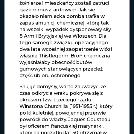
żołnierze i mieszkańcy zostali zatruci
gazem musztardowym. Jak się
okazało niemiecka bomba trafiła w
zapas amunicji chemicznej, którą tak
na wszelki wypadek dysponowały siły
8 Armii Brytyjskiej we Włoszech. Dla
tego samego związku operacyjnego
dwa lata wcześniej zaopatrzenie wiózł
właśnie Thistlegorm. Broń chemiczna
wyjaśniałaby obecność butów
gumowych stanowiących przecież
część ubioru ochronnego.
Snując domysły, warto zauważyć, że
czas odkrycia wraku pokrywa się z
okresem tzw. trzeciego rządu
Winstona Churchilla (1951-1955 r.), który
po kilkuletniej, powojennej przerwie
powrócił do władzy. Jaques Cousteau
był oficerem francuskiej marynarki,
który na początku lat 50 otrzymał w