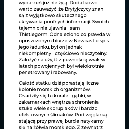
wydarzeń już nie żyją. Dodatkowo
warto zauważyć, że Brytyjczycy znani
są z wyjątkowo skutecznego
ukrywania poufnych informacji. Swoich
tajemnic nie ujawnia i sam
Thistlegorm. Odnaleziono co prawda w
opuszczonym biurze w Newcastle spis
jego ładunku, był on jednak
niekompletny i częściowo nieczytelny.
Założyć należy, iż z pewnością wrak w
latach powojennych był wielokrotnie
penetrowany i rabowany.
Całość statku dziś porastają liczne
kolonie morskich organizmów.
Osadziły się tu korale i gąbki, w
zakamarkach wnętrza schronienia
szuka wiele skorupiaków i bardzo
efektownych ślimaków. Pod węglarką
stającą przy prawej burcie natykamy
się na żółwia morskiego. Z zewnątrz