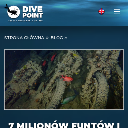
Togg
STRONA GŁÓWNA
BLOG
7 MILIONÓW FUNTÓW I