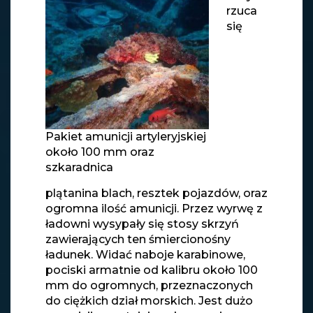
rzuca
się
Pakiet amunicji artyleryjskiej
około 100 mm oraz
szkaradnica
plątanina blach, resztek pojazdów, oraz
ogromna ilość amunicji. Przez wyrwę z
ładowni wysypały się stosy skrzyń
zawierających ten śmiercionośny
ładunek. Widać naboje karabinowe,
pociski armatnie od kalibru około 100
mm do ogromnych, przeznaczonych
do ciężkich dział morskich. Jest dużo