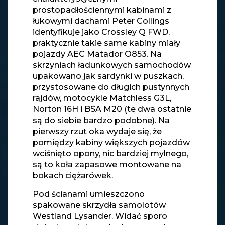
prostopadłościennymi kabinami z
łukowymi dachami Peter Collings
identyfikuje jako Crossley Q FWD,
praktycznie takie same kabiny miały
pojazdy AEC Matador O853. Na
skrzyniach ładunkowych samochodów
upakowano jak sardynki w puszkach,
przystosowane do długich pustynnych
rajdów, motocykle Matchless G3L,
Norton 16H i BSA M20 (te dwa ostatnie
są do siebie bardzo podobne). Na
pierwszy rzut oka wydaje się, że
pomiędzy kabiny większych pojazdów
wciśnięto opony, nic bardziej mylnego,
są to koła zapasowe montowane na
bokach ciężarówek.
Pod ścianami umieszczono
spakowane skrzydła samolotów
Westland Lysander. Widać sporo