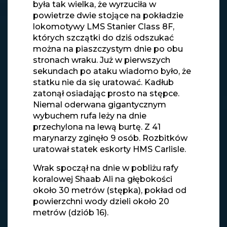
była tak wielka, że wyrzuciła w
powietrze dwie stojące na pokładzie
lokomotywy LMS Stanier Class 8F,
których szczątki do dziś odszukać
można na piaszczystym dnie po obu
stronach wraku. Już w pierwszych
sekundach po ataku wiadomo było, że
statku nie da się uratować. Kadłub
zatonął osiadając prosto na stępce.
Niemal oderwana gigantycznym
wybuchem rufa leży na dnie
przechylona na lewą burtę. Z 41
marynarzy zginęło 9 osób. Rozbitków
uratował statek eskorty HMS Carlisle.
Wrak spoczął na dnie w pobliżu rafy
koralowej Shaab Ali na głębokości
około 30 metrów (stępka), pokład od
powierzchni wody dzieli około 20
metrów (dziób 16).