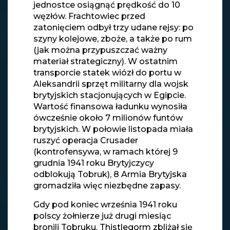
jednostce osiągnąć prędkość do 10
węzłów. Frachtowiec przed
zatonięciem odbył trzy udane rejsy: po
szyny kolejowe, zboże, a także po rum
(jak można przypuszczać ważny
materiał strategiczny). W ostatnim
transporcie statek wiózł do portu w
Aleksandrii sprzęt militarny dla wojsk
brytyjskich stacjonujących w Egipcie.
Wartość finansowa ładunku wynosiła
ówcześnie około 7 milionów funtów
brytyjskich. W połowie listopada miała
ruszyć operacja Crusader
(kontrofensywa, w ramach której 9
grudnia 1941 roku Brytyjczycy
odblokują Tobruk), 8 Armia Brytyjska
gromadziła więc niezbędne zapasy.
Gdy pod koniec września 1941 roku
polscy żołnierze już drugi miesiąc
bronili Tobruku, Thistlegorm zbliżał się