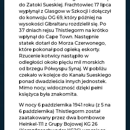
do Zatoki Sueskiej. Frachtowiec 17 lipca
wypłynął z Glasgow w Szkocji i dołączył
do konwoju OG 69, który później na
wysokości Gibraltaru rozdzielił się. Po
37 dniach rejsu Thistlegorm na krótko
wpłynął do Cape Town. Następnie
statek dotarł do Morza Czerwonego,
które pokonał pod opieką eskorty.
Rzucenie kotwicy nastąpiło w
odległości około pięciu mil morskich
od brzegu Półwyspu Synaj. W pobliżu
czekało w kolejce do Kanału Sueskiego
ponad dwadzieścia innych jednostek.
Mimo nocy, widoczność dzięki pełni
księżyca była znakomita.
W nocy 6 października 1941 roku (z 5 na
6 października) Thistlegorm został
zaatakowany przez dwa bombowce
Heinkel-111 z Grupy Bojowej KG 26