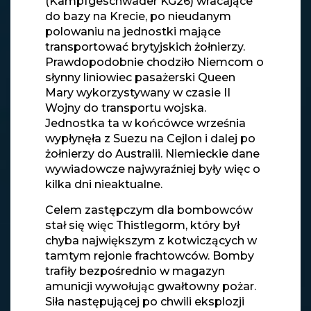
(Kampfgeschwader KG26) wracające
do bazy na Krecie, po nieudanym
polowaniu na jednostki mające
transportować brytyjskich żołnierzy.
Prawdopodobnie chodziło Niemcom o
słynny liniowiec pasażerski Queen
Mary wykorzystywany w czasie II
Wojny do transportu wojska.
Jednostka ta w końcówce września
wypłynęła z Suezu na Cejlon i dalej po
żołnierzy do Australii. Niemieckie dane
wywiadowcze najwyraźniej były więc o
kilka dni nieaktualne.
Celem zastępczym dla bombowców
stał się więc Thistlegorm, który był
chyba największym z kotwiczących w
tamtym rejonie frachtowców. Bomby
trafiły bezpośrednio w magazyn
amunicji wywołując gwałtowny pożar.
Siła następującej po chwili eksplozji