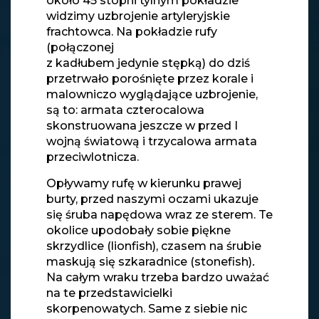
około 45 stopni tylnym pokładzie
widzimy uzbrojenie artyleryjskie
frachtowca. Na pokładzie rufy
(połączonej
z kadłubem jedynie stępką) do dziś
przetrwało porośnięte przez korale i
malowniczo wyglądające uzbrojenie,
są to: armata czterocalowa
skonstruowana jeszcze w przed I
wojną światową i trzycalowa armata
przeciwlotnicza.
Opływamy rufę w kierunku prawej
burty, przed naszymi oczami ukazuje
się śruba napędowa wraz ze sterem. Te
okolice upodobały sobie piękne
skrzydlice (lionfish), czasem na śrubie
maskują się szkaradnice (stonefish)
.
Na całym wraku trzeba bardzo uważać
na te przedstawicielki
skorpenowatych. Same z siebie nic