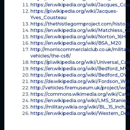
https://en.wikipedia.org/wiki/Jacques_Co
https://pl.wikipedia.org/wiki/Jacques-
Yves_Cousteau
https://thethistlegormproject.com/history
https://en.wikipedia.org/wiki/Matchless_G
https://en.wikipedia.org/wiki/Norton_16H
https://en.wikipedia.org/wiki/BSA_M20
http://morriscommercialclub.co.uk/military
vehicles/the-cs8/
https://pl.wikipedia.org/wiki/Universal_Carr
https://en.wikipedia.org/wiki/Bedford_MW
https://en.wikipedia.org/wiki/Bedford_OY
https://de.wikipedia.org/wiki/Fordson_W
http://vehicles.firemuseum.uk/project/wot
https://commons.wikimedia.org/wiki/Cate
https://en.wikipedia.org/wiki/LMS_Stanier
https://military.wikia.org/wiki/BL_15_inch
https://en.wikipedia.org/wiki/Western_D