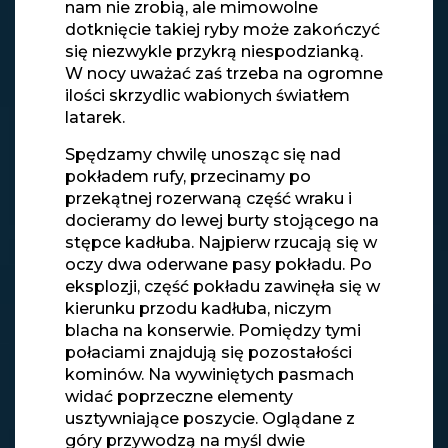
nam nie zrobią, ale mimowolne
dotknięcie takiej ryby może zakończyć
się niezwykle przykrą niespodzianką.
W nocy uważać zaś trzeba na ogromne
ilości skrzydlic wabionych światłem
latarek.
Spędzamy chwilę unosząc się nad
pokładem rufy, przecinamy po
przekątnej rozerwaną część wraku i
docieramy do lewej burty stojącego na
stępce kadłuba. Najpierw rzucają się w
oczy dwa oderwane pasy pokładu. Po
eksplozji, część pokładu zawinęła się w
kierunku przodu kadłuba, niczym
blacha na konserwie. Pomiędzy tymi
połaciami znajdują się pozostałości
kominów. Na wywiniętych pasmach
widać poprzeczne elementy
usztywniające poszycie. Oglądane z
góry przywodzą na myśl dwie