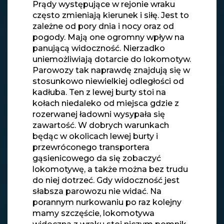
Prądy występujące w rejonie wraku
często zmieniają kierunek i siłę. Jest to
zależne od pory dnia i nocy oraz od
pogody. Mają one ogromny wpływ na
panującą widoczność. Nierzadko
uniemożliwiają dotarcie do lokomotyw.
Parowozy tak naprawdę znajdują się w
stosunkowo niewielkiej odległości od
kadłuba. Ten z lewej burty stoi na
kołach niedaleko od miejsca gdzie z
rozerwanej ładowni wysypała się
zawartość. W dobrych warunkach
będąc w okolicach lewej burty i
przewróconego transportera
gąsienicowego da się zobaczyć
lokomotywę, a także można bez trudu
do niej dotrzeć. Gdy widoczność jest
słabsza parowozu nie widać. Na
porannym nurkowaniu po raz kolejny
mamy szczęście, lokomotywa