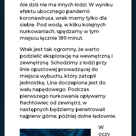
Ale dziś nie ma innych łodzi. W wyniku
efektu ubocznego pandemii
koronawirusa, wrak mamy tylko dla
siebie. Pod wodą, w kilku kolejnych
nurkowaniach, spędzamy w tym
miejscu łącznie 189 minut.
Wrak jest tak ogromny, że warto
podzielić eksplorację na wewnętrzną i
zewnętrzną. Schodzimy z łodzi przy
linie opustowej prowadzącej do
miejsca wybuchu, który zatopił
jednostkę. Lina doczepiona jest do
wału napędowego. Podczas
pierwszego nurkowania opływamy
frachtowiec od zewnątrz, w
następnych będziemy penetrowali
najpierw górne, później dolne ładownie.
W
oczy