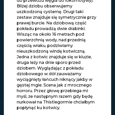
do przewozu węgla do lokomotywy).
Bliżej dziobu obserwujemy
uszkodzoną cysternę. Drugi taki
zestaw znajduje się symetrycznie przy
prawej burcie. Na dziobową część
pokładu prowadzą dwie drabinki.
Wisząc na około 16 metrach pod
powierzchnią wody, nad przednią
częścią wraku, podziwiamy
nieuszkodzoną windę kotwiczną.
Jedna z kotwic znajduje się w kluzie,
druga leży na dnie sporo przed
dziobem. Wyglądając z pokładu
dziobowego w dół zauważamy
wyciągnięty łańcuch niknący jakby w
gęstej mgle. Scena jak z mrocznego
horroru. Przez głowę przebiega mi
myśl, że następnym razem gdy będę
nurkował na Thistlegormie chciałbym
popłynąć ku kotwicy.