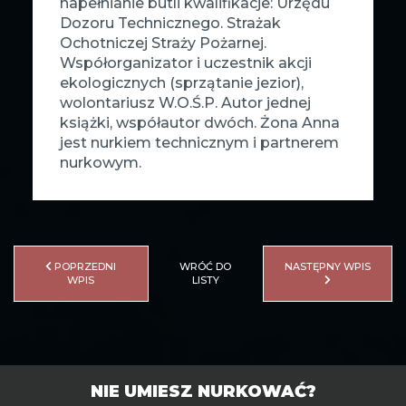
napełnianie butli kwalifikacje: Urzędu
Dozoru Technicznego. Strażak
Ochotniczej Straży Pożarnej.
Współorganizator i uczestnik akcji
ekologicznych (sprzątanie jezior),
wolontariusz W.O.Ś.P. Autor jednej
książki, współautor dwóch. Żona Anna
jest nurkiem technicznym i partnerem
nurkowym.
POPRZEDNI
WRÓĆ DO
NASTĘPNY WPIS
WPIS
LISTY
NIE UMIESZ NURKOWAĆ?