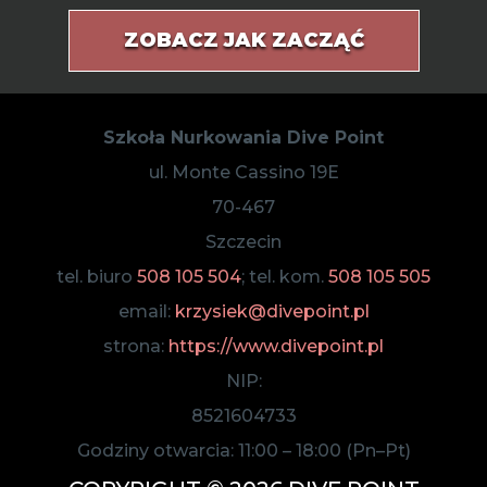
ZOBACZ JAK ZACZĄĆ
Szkoła Nurkowania Dive Point
ul. Monte Cassino 19E
70-467
Szczecin
tel. biuro
508 105 504
; tel. kom.
508 105 505
email:
krzysiek@divepoint.pl
strona:
https://www.divepoint.pl
NIP:
8521604733
Godziny otwarcia:
11:00
–
18:00
(Pn–Pt)