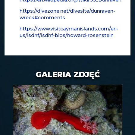
https://divezone.net/divesite/dunraven-
wreck#comments
https://www.visitcaymanislands.com/en-
us/isdhf/isdhf-bios/howard-rosenstein
GALERIA ZDJĘĆ