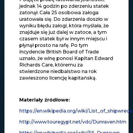
jednak 14 godzin po zderzeniu statek
zatonął. Cała 25 osobowa załoga
uratowała się. Do zdarzenia doszło w
wyniku błędu załogi, która myślała, że
znajduje się już dalej w zatoce, a tym
czasem statek był w innym miejscu i
płynął prosto na rafę. Po tym
incydencie British Board of Trade
uznało, że winę ponosi Kapitan Edward
Richards Care, któremu za
stwierdzone niedbalstwo na rok
zawieszono licencję kapitańską.
Materiały źródłowe:
https://en.wikipedia.org/wiki/List_of_shipwreck
http://www.touregypt.net/vdc/Dunraven.htm
https://en.wikipedia.org/wiki/SS_Dunraven