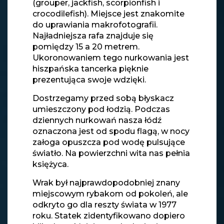
(grouper, jackfish, scorpionfish i
crocodilefish). Miejsce jest znakomite
do uprawiania makrofotografii.
Najładniejsza rafa znajduje się
pomiędzy 15 a 20 metrem.
Ukoronowaniem tego nurkowania jest
hiszpańska tancerka pięknie
prezentująca swoje wdzięki.
Dostrzegamy przed sobą błyskacz
umieszczony pod łodzią. Podczas
dziennych nurkowań nasza łódź
oznaczona jest od spodu flagą, w nocy
załoga opuszcza pod wodę pulsujące
światło. Na powierzchni wita nas pełnia
księżyca.
Wrak był najprawdopodobniej znany
miejscowym rybakom od pokoleń, ale
odkryto go dla reszty świata w 1977
roku. Statek zidentyfikowano dopiero