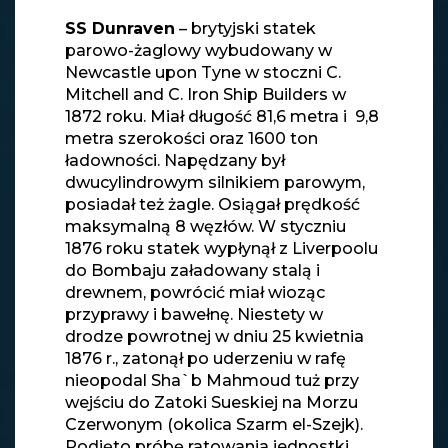
SS Dunraven
– brytyjski statek
parowo-żaglowy wybudowany w
Newcastle upon Tyne w stoczni C.
Mitchell and C. Iron Ship Builders w
1872 roku. Miał długość 81,6 metra i 9,8
metra szerokości oraz 1600 ton
ładowności. Napędzany był
dwucylindrowym silnikiem parowym,
posiadał też żagle. Osiągał prędkość
maksymalną 8 węzłów. W styczniu
1876 roku statek wypłynął z Liverpoolu
do Bombaju załadowany stalą i
drewnem, powrócić miał wioząc
przyprawy i bawełnę. Niestety w
drodze powrotnej w dniu 25 kwietnia
1876 r., zatonął po uderzeniu w rafę
nieopodal Sha`b Mahmoud tuż przy
wejściu do Zatoki Sueskiej na Morzu
Czerwonym (okolica Szarm el-Szejk).
Podjęto próbę ratowania jednostki,