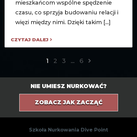
mieszkańcom wspólne spędzenie
czasu, co sprzyja budowaniu relacji i
więzi między nimi. Dzięki takim [...]
CZYTAJ DALEJ
1
2
3
…
6
NIE UMIESZ NURKOWAĆ?
ZOBACZ JAK ZACZĄĆ
Szkoła Nurkowania Dive Point