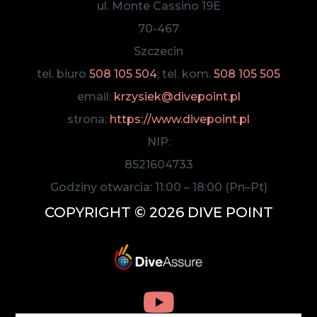
ul. Monte Cassino 19E
70-467
Szczecin
tel. biuro
508 105 504
; tel. kom.
508 105 505
email:
krzysiek@divepoint.pl
strona:
https://www.divepoint.pl
NIP:
8521604733
Godziny otwarcia:
11:00
–
18:00
(Pn–Pt)
COPYRIGHT © 2026 DIVE POINT