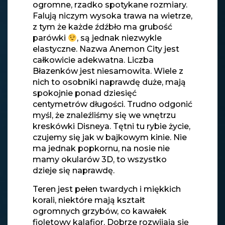
ogromne, rzadko spotykane rozmiary.
Falują niczym wysoka trawa na wietrze,
z tym że każde źdźbło ma grubość
parówki
, są jednak niezwykle
elastyczne. Nazwa Anemon City jest
całkowicie adekwatna. Liczba
Błazenków jest niesamowita. Wiele z
nich to osobniki naprawdę duże, mają
spokojnie ponad dziesięć
centymetrów długości. Trudno odgonić
myśl, że znaleźliśmy się we wnętrzu
kreskówki Disneya. Tętni tu rybie życie,
czujemy się jak w bajkowym kinie. Nie
ma jednak popkornu, na nosie nie
mamy okularów 3D, to wszystko
dzieje się naprawdę.
Teren jest pełen twardych i miękkich
korali, niektóre mają kształt
ogromnych grzybów, co kawałek
fioletowy kalafior. Dobrze rozwijają się