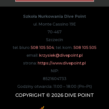
Szkoła Nurkowania Dive Point
ul. Monte Cassino 19E
70-467
Szczecin
tel. biuro
508 105 504
; tel. kom.
508 105 505
email:
krzysiek@divepoint.pl
strona:
https://www.divepoint.pl
NIP:
8521604733
Godziny otwarcia:
11:00
–
18:00
(Pn–Pt)
COPYRIGHT © 2026 DIVE POINT