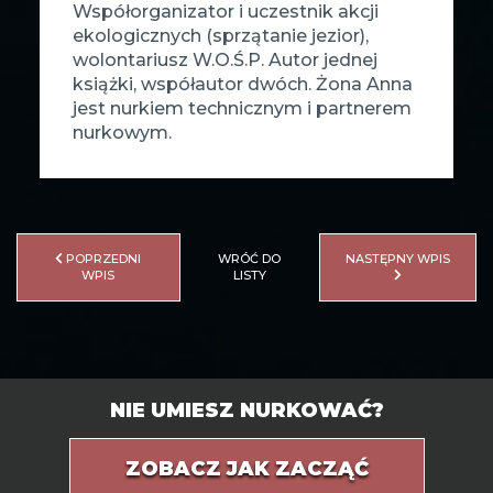
Współorganizator i uczestnik akcji
ekologicznych (sprzątanie jezior),
wolontariusz W.O.Ś.P. Autor jednej
książki, współautor dwóch. Żona Anna
jest nurkiem technicznym i partnerem
nurkowym.
POPRZEDNI
WRÓĆ DO
NASTĘPNY WPIS
WPIS
LISTY
NIE UMIESZ NURKOWAĆ?
ZOBACZ JAK ZACZĄĆ