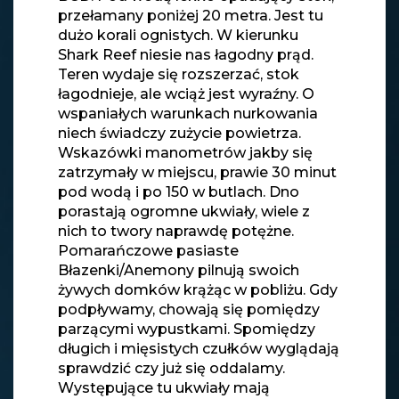
przełamany poniżej 20 metra. Jest tu
dużo korali ognistych. W kierunku
Shark Reef niesie nas łagodny prąd.
Teren wydaje się rozszerzać, stok
łagodnieje, ale wciąż jest wyraźny. O
wspaniałych warunkach nurkowania
niech świadczy zużycie powietrza.
Wskazówki manometrów jakby się
zatrzymały w miejscu, prawie 30 minut
pod wodą i po 150 w butlach. Dno
porastają ogromne ukwiały, wiele z
nich to twory naprawdę potężne.
Pomarańczowe pasiaste
Błazenki/Anemony pilnują swoich
żywych domków krążąc w pobliżu. Gdy
podpływamy, chowają się pomiędzy
parzącymi wypustkami. Spomiędzy
długich i mięsistych czułków wyglądają
sprawdzić czy już się oddalamy.
Występujące tu ukwiały mają