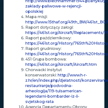
http://www.blechhammer1944.pl/artykuly/
zaklady-paliwowe-w-rejencji-
opolskiej
Mapa misji:
http://www.15thaf.org/49th_BW/461st_BG
Raport dotyczący załogi:
https://461st.org/Aircraft/Replacement
Raport październikowy:
https://461st.org/History/765th%20Hist
Raport grudniowy:
https://461st.org/History/765th%20His
451 Grupa bombowa:
https://461st.org/Aircraft/Aircraft.htm
Chorwacki instytut
konserwatorski:
http://www.h-r-
z.hr/en/index.php/djelatnosti/konzerviranje
restauriranje/podvodna-
arheologija/119-tulsamerican-
legendarni-bombarder-iz-ii-
svjetskog-rata
Agencja Departamentu Obrony