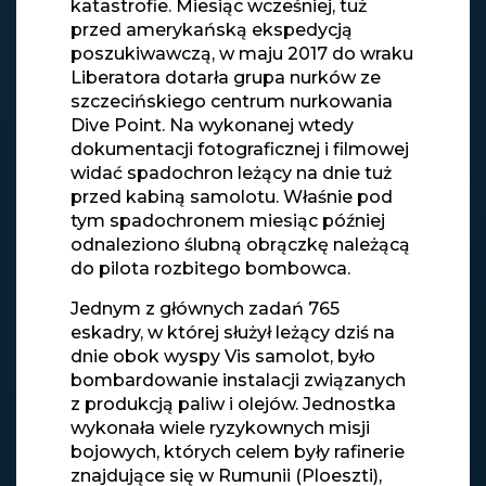
katastrofie. Miesiąc wcześniej, tuż
przed amerykańską ekspedycją
poszukiwawczą, w maju 2017 do wraku
Liberatora dotarła grupa nurków ze
szczecińskiego centrum nurkowania
Dive Point. Na wykonanej wtedy
dokumentacji fotograficznej i filmowej
widać spadochron leżący na dnie tuż
przed kabiną samolotu. Właśnie pod
tym spadochronem miesiąc później
odnaleziono ślubną obrączkę należącą
do pilota rozbitego bombowca.
Jednym z głównych zadań 765
eskadry, w której służył leżący dziś na
dnie obok wyspy Vis samolot, było
bombardowanie instalacji związanych
z produkcją paliw i olejów. Jednostka
wykonała wiele ryzykownych misji
bojowych, których celem były rafinerie
znajdujące się w Rumunii (Ploeszti),