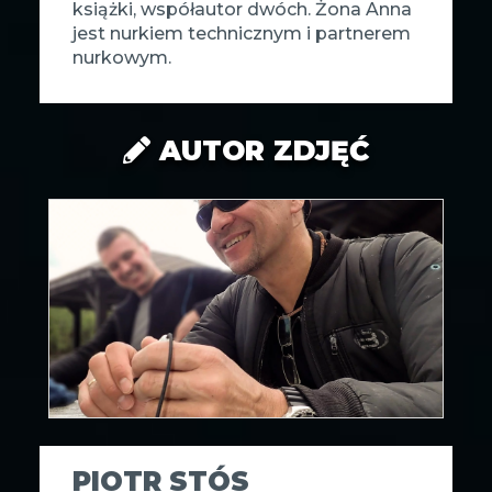
książki, współautor dwóch. Żona Anna
jest nurkiem technicznym i partnerem
nurkowym.
AUTOR ZDJĘĆ
PIOTR STÓS