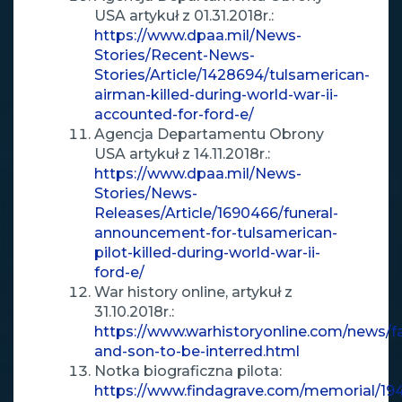
USA artykuł z 01.31.2018r.:
https://www.dpaa.mil/News-
Stories/Recent-News-
Stories/Article/1428694/tulsamerican-
airman-killed-during-world-war-ii-
accounted-for-ford-e/
Agencja Departamentu Obrony
USA artykuł z 14.11.2018r.:
https://www.dpaa.mil/News-
Stories/News-
Releases/Article/1690466/funeral-
announcement-for-tulsamerican-
pilot-killed-during-world-war-ii-
ford-e/
War history online, artykuł z
31.10.2018r.:
https://www.warhistoryonline.com/news/f
and-son-to-be-interred.html
Notka biograficzna pilota:
https://www.findagrave.com/memorial/1