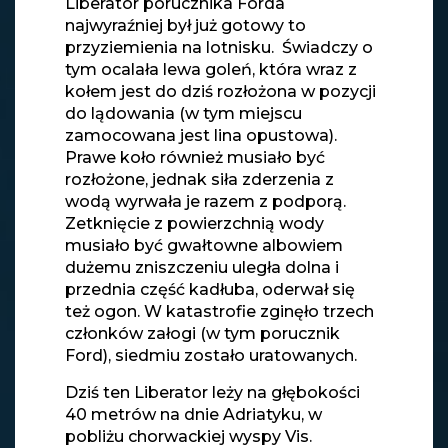
Liberator porucznika Forda
najwyraźniej był już gotowy to
przyziemienia na lotnisku. Świadczy o
tym ocalała lewa goleń, która wraz z
kołem jest do dziś rozłożona w pozycji
do lądowania (w tym miejscu
zamocowana jest lina opustowa).
Prawe koło również musiało być
rozłożone, jednak siła zderzenia z
wodą wyrwała je razem z podporą.
Zetknięcie z powierzchnią wody
musiało być gwałtowne albowiem
dużemu zniszczeniu uległa dolna i
przednia część kadłuba, oderwał się
też ogon. W katastrofie zginęło trzech
członków załogi (w tym porucznik
Ford), siedmiu zostało uratowanych.
Dziś ten Liberator leży na głębokości
40 metrów na dnie Adriatyku, w
pobliżu chorwackiej wyspy Vis.