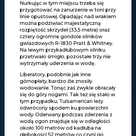
Nurkując w tym miejscu trzeba się
przygotować na zanurzenie w toni przy
linie opustowej. Opadając nad wrakiem
można podziwiać majestatyczną
rozpiętość skrzydeł (33,5 metra) oraz
cztery ogromne gondole silników
gwiazdowych R-1830 Pratt & Whitney.
Na lewym przykadłubowym silniku
przetrwało śmigło, pozostałe trzy nie
wytrzymały uderzenia w wodę.
Liberatory, podobnie jak inne
górnopłaty, bardzo źle znosiły
wodowanie. Tonąc zaś zwykle obracały
się do góry nogami. Tak też się stało w
tym przypadku, Tulsamerican leży
odwrócony spodem ku powierzchni
wody. Oderwany podczas zderzenia z
wodą ogon znajduje się w odległości
około 100 metrów od kadłuba na
głębokości 52 metrów co czyni go