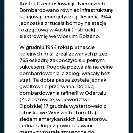
Austrii, Czechosłowacji i Niemczech.
Bombardowano również infrastrukturę
kolejową i energetyczną. Jesienią 1944
jednostka zrzucała bomby na stację
rozrządową w Austrii (Insbruck) i
elektrownię we włoskim Bolzano.
W grudniu 1944 roku piętnaście
kolejnych misji zrealizowanych przez
765 eskadrę zakończyło się pełnym
sukcesem. Pogoda pozwalała na celne
bombardowania, a załogi wracały bez
strat. Ta dobra passa została jednak
gwałtownie przerwana. Do akcji
bombardowania rafinerii w Odertalu
(Zdzieszowice, województwo
Opolskie) 17 grudnia wystartowało z
lotniska we Włoszech (Torretta)
siedem amerykańskich Liberatorów.
Jedna załoga z powodu awarii
maszyny została zmuszona do