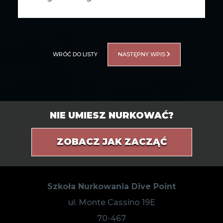
WRÓĆ DO LISTY
NASTĘPNY WPIS
NIE UMIESZ NURKOWAĆ?
ZOBACZ JAK ZACZĄĆ
Szkoła Nurkowania Dive Point
ul. Monte Cassino 19E
70-467