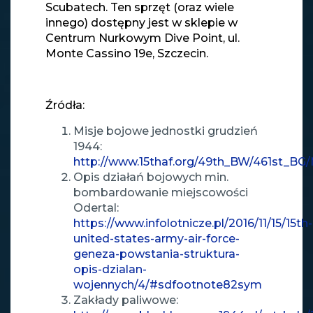
Scubatech. Ten sprzęt (oraz wiele
innego) dostępny jest w sklepie w
Centrum Nurkowym Dive Point, ul.
Monte Cassino 19e, Szczecin.
Źródła:
Misje bojowe jednostki grudzień
1944:
http://www.15thaf.org/49th_BW/461st_B
Opis działań bojowych min.
bombardowanie miejscowości
Odertal:
https://www.infolotnicze.pl/2016/11/15/15th-
united-states-army-air-force-
geneza-powstania-struktura-
opis-dzialan-
wojennych/4/#sdfootnote82sym
Zakłady paliwowe: