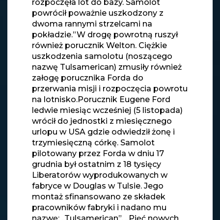
rozpoczęła lot do bazy. Samolot
powrócił poważnie uszkodzony z
dwoma rannymi strzelcami na
pokładzie.”W drogę powrotną ruszył
również porucznik Welton. Ciężkie
uszkodzenia samolotu (noszącego
nazwę Tulsamerican) zmusiły również
załogę porucznika Forda do
przerwania misji i rozpoczęcia powrotu
na lotnisko.Porucznik Eugene Ford
ledwie miesiąc wcześniej (5 listopada)
wrócił do jednostki z miesięcznego
urlopu w USA gdzie odwiedził żonę i
trzymiesięczną córkę. Samolot
pilotowany przez Forda w dniu 17
grudnia był ostatnim z 18 tysięcy
Liberatorów wyprodukowanych w
fabryce w Douglas w Tulsie. Jego
montaż sfinansowano ze składek
pracowników fabryki i nadano mu
nazwę: „Tulsamerican”. „Pięć nowych