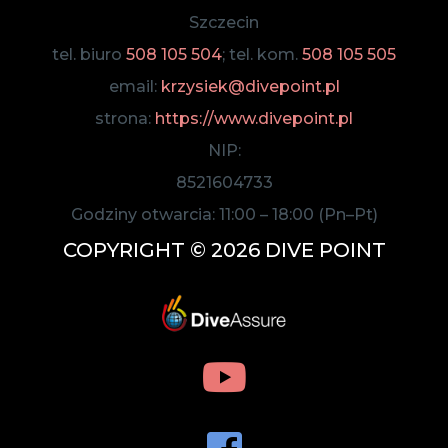
Szczecin
tel. biuro
508 105 504
; tel. kom.
508 105 505
email:
krzysiek@divepoint.pl
strona:
https://www.divepoint.pl
NIP:
8521604733
Godziny otwarcia:
11:00
–
18:00
(Pn–Pt)
COPYRIGHT © 2026 DIVE POINT