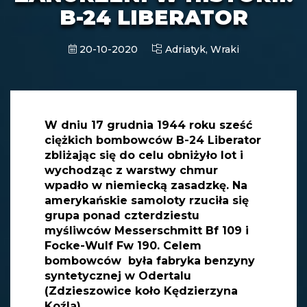
B-24 LIBERATOR
20-10-2020
Adriatyk,
Wraki
W dniu 17 grudnia 1944 roku sześć
ciężkich bombowców B-24 Liberator
zbliżając się do celu obniżyło lot i
wychodząc z warstwy chmur
wpadło w niemiecką zasadzkę. Na
amerykańskie samoloty rzuciła się
grupa ponad czterdziestu
myśliwców Messerschmitt Bf 109 i
Focke-Wulf Fw 190. Celem
bombowców była fabryka benzyny
syntetycznej w Odertalu
(Zdzieszowice koło Kędzierzyna
Koźla).