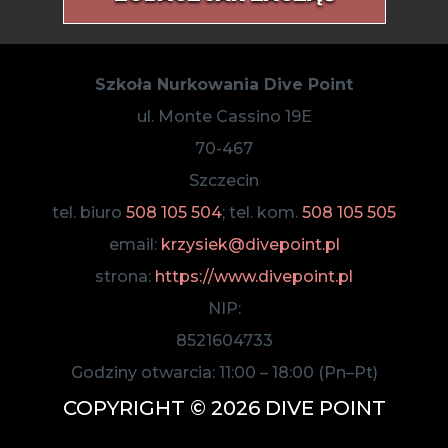
Szkoła Nurkowania Dive Point
ul. Monte Cassino 19E
70-467
Szczecin
tel. biuro
508 105 504
; tel. kom.
508 105 505
email:
krzysiek@divepoint.pl
strona:
https://www.divepoint.pl
NIP:
8521604733
Godziny otwarcia:
11:00
–
18:00
(Pn–Pt)
COPYRIGHT © 2026 DIVE POINT