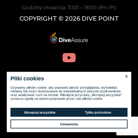
Godziny otwarcia:
11:00
–
18:00
(Pn–Pt)
COPYRIGHT © 2026 DIVE POINT
X
Pliki cookies
Używamy plików cookie, aby poprawić jakość przeglądania, wyświetlać
reklamy lub treści dostosowane do indywidualnych potrzeb użytkowników
oraz analizować ruch na stronie. Kliknięcie przycisku „Akceptuj wszystkie”
oznacza zgodę na wykorzystywanie przez nas plików cookie.
Akceptuj wszystkie
Tylko potrzebne
LOGICNET.PL -
STRONY INTERNETOWE SZCZECIN
Ustawienia