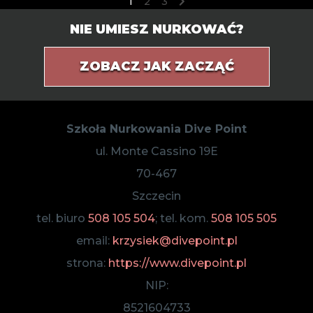
1
2
3
NIE UMIESZ NURKOWAĆ?
ZOBACZ JAK ZACZĄĆ
Szkoła Nurkowania Dive Point
ul. Monte Cassino 19E
70-467
Szczecin
tel. biuro
508 105 504
; tel. kom.
508 105 505
email:
krzysiek@divepoint.pl
strona:
https://www.divepoint.pl
NIP:
8521604733