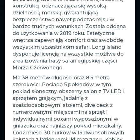
konstrukcji odznaczająca się wysoką
dzielnością morską, gwarantującą
bezpieczeństwo nawet podczas rejsu w
bardzo trudnych warunkach. Została oddana
do użytkowania w 2019 roku. Estetyczne
wnętrza zapewniają komfort oraz swobodę
wszystkim uczestnikom safari. Long Island
dysponuje licencją na wszystkie możliwe do
zrealizowania trasy safari egipskiej części
Morza Czerwonego.
Ma 38 metrów długości oraz 8,5 metra
szerokości. Posiada 5 pokładów, w tym
pokład słoneczny, obszerny salon z TV LED i
sprzętem grającym, jadalnię z
sześcioosobowymi stołami, dive deck z
numerowanymi miejscami na sprzęt i
indywidualnymi boxami wyposażonymi w
gniazdka oraz najniższy pokład mieszkalny.
Łódź mieści 30 nurków w 15 dwuosobowych
kajutach z łazienkami i klimatyzacją. Kabiny