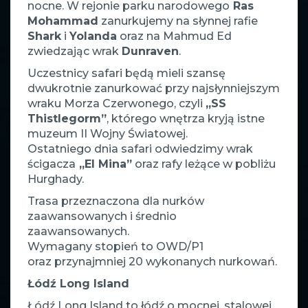
nocne. W rejonie parku narodowego
Ras
Mohammad
zanurkujemy na słynnej rafie
Shark
i
Yolanda
oraz na Mahmud Ed
zwiedzając wrak
Dunraven
.
Uczestnicy safari będą mieli szansę
dwukrotnie zanurkować przy najsłynniejszym
wraku Morza Czerwonego, czyli
„SS
Thistlegorm”
, którego wnętrza kryją istne
muzeum II Wojny Światowej.
Ostatniego dnia safari odwiedzimy wrak
ścigacza
„El Mina”
oraz rafy leżące w pobliżu
Hurghady.
Trasa przeznaczona dla nurków
zaawansowanych i średnio
zaawansowanych.
Wymagany stopień to OWD/P1
oraz przynajmniej 20 wykonanych nurkowań.
Łódź Long Island
Łódź Long Island to łódź o mocnej, stalowej