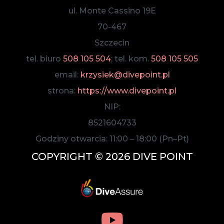
ul. Monte Cassino 19E
70-467
Szczecin
tel. biuro
508 105 504
; tel. kom.
508 105 505
email:
krzysiek@divepoint.pl
strona:
https://www.divepoint.pl
NIP:
8521604733
Godziny otwarcia:
11:00
–
18:00
(Pn–Pt)
COPYRIGHT © 2026 DIVE POINT