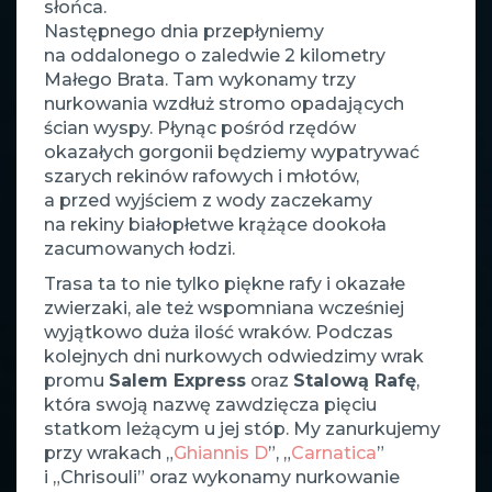
słońca.
Następnego dnia przepłyniemy
na oddalonego o zaledwie 2 kilometry
Małego Brata. Tam wykonamy trzy
nurkowania wzdłuż stromo opadających
ścian wyspy. Płynąc pośród rzędów
okazałych gorgonii będziemy wypatrywać
szarych rekinów rafowych i młotów,
a przed wyjściem z wody zaczekamy
na rekiny białopłetwe krążące dookoła
zacumowanych łodzi.
Trasa ta to nie tylko piękne rafy i okazałe
zwierzaki, ale też wspomniana wcześniej
wyjątkowo duża ilość wraków. Podczas
kolejnych dni nurkowych odwiedzimy wrak
promu
Salem Express
oraz
Stalową Rafę
,
która swoją nazwę zawdzięcza pięciu
statkom leżącym u jej stóp. My zanurkujemy
przy wrakach „
Ghiannis D
”, „
Carnatica
”
i „Chrisouli” oraz wykonamy nurkowanie