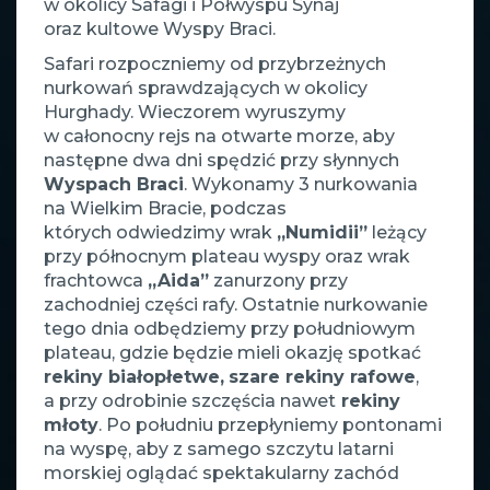
w okolicy Safagi i Półwyspu Synaj
oraz kultowe Wyspy Braci.
Safari rozpoczniemy od przybrzeżnych
nurkowań sprawdzających w okolicy
Hurghady. Wieczorem wyruszymy
w całonocny rejs na otwarte morze, aby
następne dwa dni spędzić przy słynnych
Wyspach Braci
. Wykonamy 3 nurkowania
na Wielkim Bracie, podczas
których odwiedzimy wrak
„Numidii”
leżący
przy północnym plateau wyspy oraz wrak
frachtowca
„Aida”
zanurzony przy
zachodniej części rafy. Ostatnie nurkowanie
tego dnia odbędziemy przy południowym
plateau, gdzie będzie mieli okazję spotkać
rekiny białopłetwe,
szare rekiny rafowe
,
a przy odrobinie szczęścia nawet
rekiny
młoty
. Po południu przepłyniemy pontonami
na wyspę, aby z samego szczytu latarni
morskiej oglądać spektakularny zachód