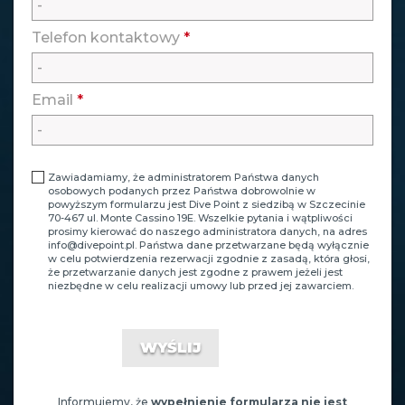
Telefon kontaktowy
*
Email
*
Zawiadamiamy, że administratorem Państwa danych
osobowych podanych przez Państwa dobrowolnie w
powyższym formularzu jest Dive Point z siedzibą w Szczecinie
70-467 ul. Monte Cassino 19E. Wszelkie pytania i wątpliwości
prosimy kierować do naszego administratora danych, na adres
info@divepoint.pl
. Państwa dane przetwarzane będą wyłącznie
w celu potwierdzenia rezerwacji zgodnie z zasadą, która głosi,
że przetwarzanie danych jest zgodne z prawem jeżeli jest
niezbędne w celu realizacji umowy lub przed jej zawarciem.
Informujemy, że
wypełnienie formularza nie jest