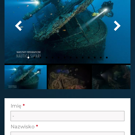
Imię
*
Nazwisko
*