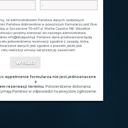
y, że administratorem Państwa danych osobowych
zez Państwa dobrowolnie w powyższym formularzu jest Dive
zibą w Szczecinie 70-467 ul. Monte Cassino 19E. Wszelkie
tpliwości prosimy kierować do naszego administratora
adres
info@divepoint.pl
. Państwa dane przetwarzane będą
celu potwierdzenia rezerwacji zgodnie z zasadą, która
zetwarzanie danych jest zgodne z prawem jeżeli jest
celu realizacji umowy lub przed jej zawarciem.
 że
wypełnienie formularza nie jest jednoznaczne
z
em rezerwacji terminu
. Potwierdzenie dokonania
rzymają Państwo w odpowiedzi na powyższe zgłoszenie.