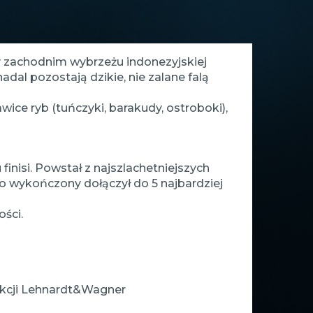
y zachodnim wybrzeżu indonezyjskiej
dal pozostają dzikie, nie zalane falą
ce ryb (tuńczyki, barakudy, ostroboki),
nisi. Powstał z najszlachetniejszych
o wykończony dołączył do 5 najbardziej
ści.
dukcji Lehnardt&Wagner