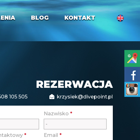
ENIA
BLOG
KONTAKT
REZERWACJA
508 105 505
krzysiek@divepoint.pl
Nazwisko
*
ontaktowy
*
Email
*