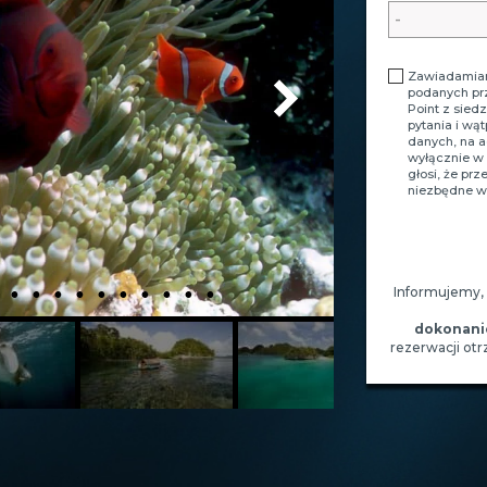
Zawiadamiam
podanych pr
Point z sied
pytania i wą
danych, na 
wyłącznie w 
głosi, że pr
niezbędne w 
Informujemy,
dokonani
rezerwacji ot