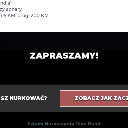
andia)
rzy sonary
m 115 KM, drugi 200 KM
ZAPRASZAMY!
IESZ NURKOWAĆ?
ZOBACZ JAK ZAC
Szkoła Nurkowania Dive Point