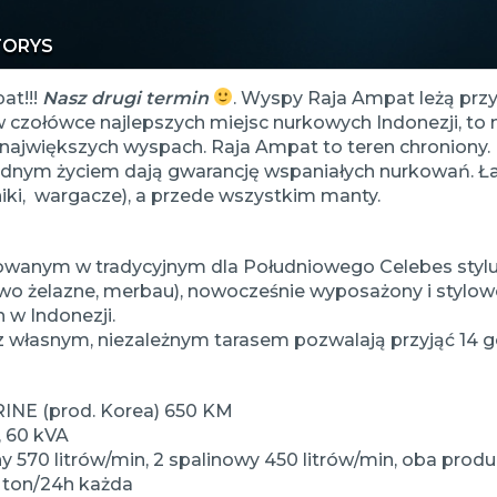
TORYS
at!!!
Nasz drugi termin
. Wyspy Raja Ampat leżą prz
 czołówce najlepszych miejsc nurkowych Indonezji, to na
a największych wyspach. Raja Ampat to teren chroniony.
nym życiem dają gwarancję wspaniałych nurkowań. Ławi
niki, wargacze), a przede wszystkim manty.
wanym w tradycyjnym dla Południowego Celebes stylu fi
wo żelazne, merbau), nowocześnie wyposażony i stylow
 w Indonezji.
z własnym, niezależnym tarasem pozwalają przyjąć 14 go
INE (prod. Korea) 650 KM
, 60 kVA
y 570 litrów/min, 2 spalinowy 450 litrów/min, oba pro
5 ton/24h każda