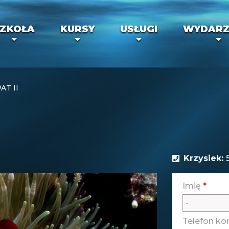
ZKOŁA
KURSY
USŁUGI
WYDARZ
AT II
Krzysiek:
Imię
*
Telefon k