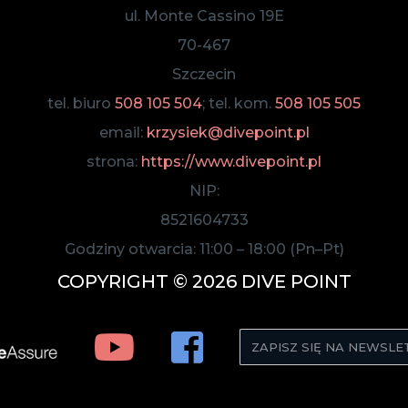
ul. Monte Cassino 19E
70-467
Szczecin
tel. biuro
508 105 504
; tel. kom.
508 105 505
email:
krzysiek@divepoint.pl
strona:
https://www.divepoint.pl
NIP:
8521604733
Godziny otwarcia:
11:00
–
18:00
(Pn–Pt)
COPYRIGHT © 2026 DIVE POINT