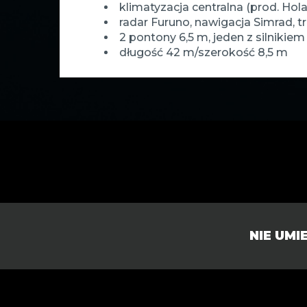
klimatyzacja centralna (prod. Hol
radar Furuno, nawigacja Simrad, t
2 pontony 6,5 m, jeden z silnikie
długość 42 m/szerokość 8,5 m
NIE UM