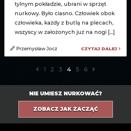
tylnym pokładzie, ubrani w sprzęt
nurkowy. Było ciasno. Człowiek obok
człowieka, każdy z butlą na plecach,
wszyscy w założonych już na nogi [...]
Przemysław Jocz
CZYTAJ DALEJ
1
2
3
4
5
6
NIE UMIESZ NURKOWAĆ?
ZOBACZ JAK ZACZĄĆ