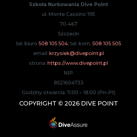
Szkoła Nurkowania Dive Point
ul. Monte Cassino 19E
70-467
Szczecin
tel. biuro
508 105 504
; tel. kom.
508 105 505
email:
krzysiek@divepoint.pl
strona:
https://www.divepoint.pl
NIP:
8521604733
Godziny otwarcia:
11:00
–
18:00
(Pn–Pt)
COPYRIGHT © 2026 DIVE POINT