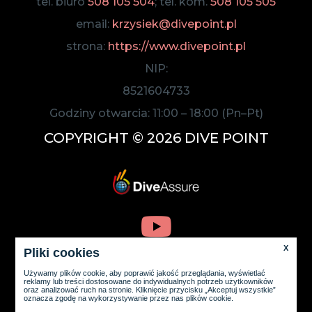
tel. biuro
508 105 504
; tel. kom.
508 105 505
email:
krzysiek@divepoint.pl
strona:
https://www.divepoint.pl
NIP:
8521604733
Godziny otwarcia:
11:00
–
18:00
(Pn–Pt)
COPYRIGHT © 2026 DIVE POINT
X
Pliki cookies
Używamy plików cookie, aby poprawić jakość przeglądania, wyświetlać
reklamy lub treści dostosowane do indywidualnych potrzeb użytkowników
oraz analizować ruch na stronie. Kliknięcie przycisku „Akceptuj wszystkie”
oznacza zgodę na wykorzystywanie przez nas plików cookie.