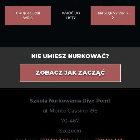
POPRZEDNI
WRÓĆ DO
NASTĘPNY WPIS
WPIS
LISTY
NIE UMIESZ NURKOWAĆ?
ZOBACZ JAK ZACZĄĆ
Szkoła Nurkowania Dive Point
ul. Monte Cassino 19E
70-467
Szczecin