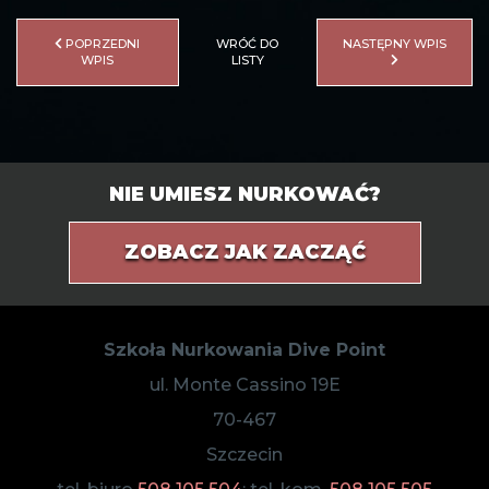
POPRZEDNI
WRÓĆ DO
NASTĘPNY WPIS
WPIS
LISTY
NIE UMIESZ NURKOWAĆ?
ZOBACZ JAK ZACZĄĆ
Szkoła Nurkowania Dive Point
ul. Monte Cassino 19E
70-467
Szczecin