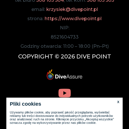
tel. biuro
508 105 504
; tel. kom.
508 105 505
email:
krzysiek@divepoint.pl
strona:
https://www.divepoint.pl
NIP:
8521604733
Godziny otwarcia:
11:00
–
18:00
(Pn–Pt)
COPYRIGHT © 2026 DIVE POINT
X
Pliki cookies
Używamy plików cookie, aby poprawić jakość przeglądania, wyświetlać
reklamy lub treści dostosowane do indywidualnych potrzeb użytkowników
oraz analizować ruch na stronie. Kliknięcie przycisku „Akceptuj wszystkie”
oznacza zgodę na wykorzystywanie przez nas plików cookie.