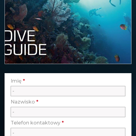
Imię
*
Nazwisko
*
Telefon kontaktowy
*