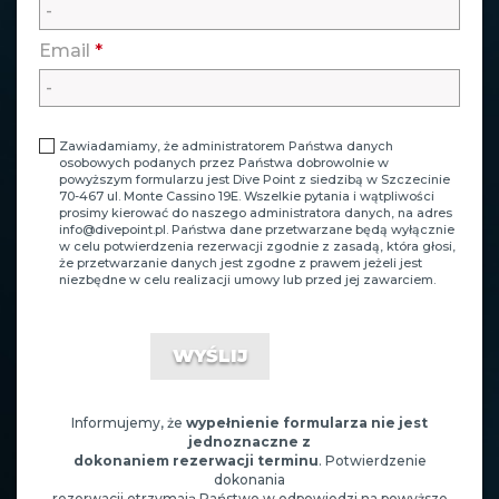
Email
*
Zawiadamiamy, że administratorem Państwa danych
osobowych podanych przez Państwa dobrowolnie w
powyższym formularzu jest Dive Point z siedzibą w Szczecinie
70-467 ul. Monte Cassino 19E. Wszelkie pytania i wątpliwości
prosimy kierować do naszego administratora danych, na adres
info@divepoint.pl
. Państwa dane przetwarzane będą wyłącznie
w celu potwierdzenia rezerwacji zgodnie z zasadą, która głosi,
że przetwarzanie danych jest zgodne z prawem jeżeli jest
niezbędne w celu realizacji umowy lub przed jej zawarciem.
Informujemy, że
wypełnienie formularza nie jest
jednoznaczne z
dokonaniem rezerwacji terminu
. Potwierdzenie
dokonania
rezerwacji otrzymają Państwo w odpowiedzi na powyższe