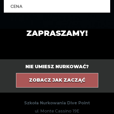
CENA
ZAPRASZAMY!
NIE UMIESZ NURKOWAĆ?
ZOBACZ JAK ZACZĄĆ
Szkoła Nurkowania Dive Point
ul. Monte Cassino 19E