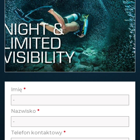
Imię
*
Nazwisko
*
Telefon kontaktowy
*