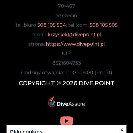
70-467
Szczecin
tel. biuro
508 105 504
; tel. kom.
508 105 505
email:
krzysiek@divepoint.pl
strona:
https://www.divepoint.pl
NIP:
8521604733
Godziny otwarcia:
11:00
–
18:00
(Pn–Pt)
COPYRIGHT © 2026 DIVE POINT
X
Pliki cookies