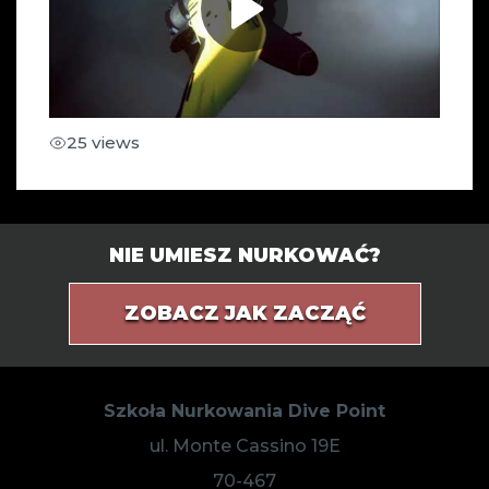
25 views
NIE UMIESZ NURKOWAĆ?
ZOBACZ JAK ZACZĄĆ
Szkoła Nurkowania Dive Point
ul. Monte Cassino 19E
70-467