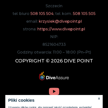
Szczecin
tel. biuro
508 105 504
; tel. kom.
508 105 505
email:
krzysiek@divepoint.pl
strona:
https://www.divepoint.pl
NIP:
8521604733
Godziny otwarcia:
11:00
–
18:00
(Pn–Pt)
COPYRIGHT © 2026 DIVE POINT
X
Pliki cookies
Używamy plików cookie, aby poprawić jakość przeglądania, wyświetlać