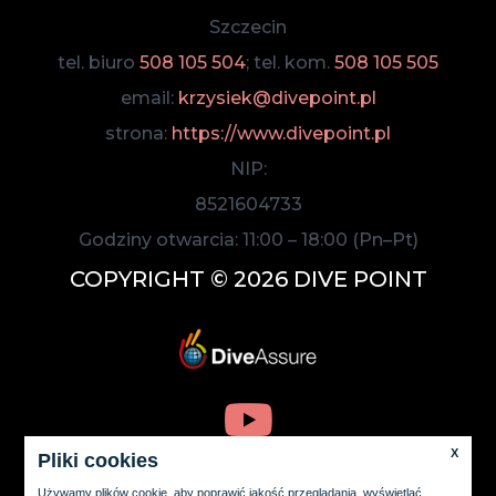
Szczecin
tel. biuro
508 105 504
; tel. kom.
508 105 505
email:
krzysiek@divepoint.pl
strona:
https://www.divepoint.pl
NIP:
8521604733
Godziny otwarcia:
11:00
–
18:00
(Pn–Pt)
COPYRIGHT © 2026 DIVE POINT
X
Pliki cookies
Używamy plików cookie, aby poprawić jakość przeglądania, wyświetlać