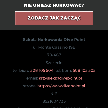
NIE UMIESZ NURKOWAĆ?
ZOBACZ JAK ZACZĄĆ
Szkoła Nurkowania Dive Point
ul. Monte Cassino 19E
70-467
Szczecin
tel. biuro
508 105 504
; tel. kom.
508 105 505
email:
krzysiek@divepoint.pl
strona:
https://www.divepoint.pl
NIP:
8521604733