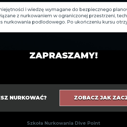
miejętności i wiedzę wymagane do bezpiecznego plan
ązane z nurkowaniem w ograniczonej przestrzeni, tech
 nurkowania podlodowego. Po ukończeniu kursu otrzyma
ZAPRASZAMY!
IESZ NURKOWAĆ?
ZOBACZ JAK ZAC
Szkoła Nurkowania Dive Point