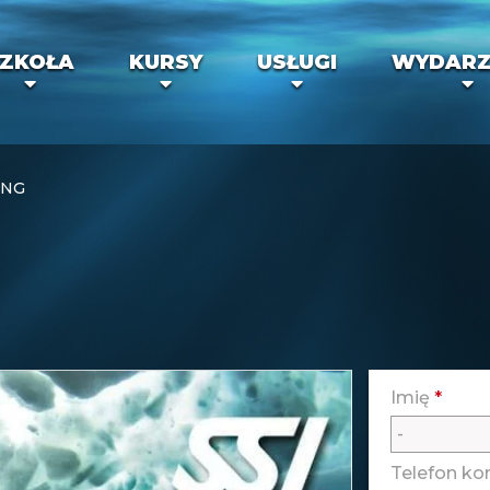
ZKOŁA
KURSY
USŁUGI
WYDARZ
ING
Imię
*
Telefon k