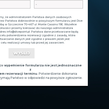
y, że administratorem Państwa danych osobowych
zez Państwa dobrowolnie w powyższym formularzu jest Dive
zibą w Szczecinie 70-467 ul. Monte Cassino 19E. Wszelkie
tpliwości prosimy kierować do naszego administratora
adres
info@divepoint.pl
. Państwa dane przetwarzane będą
celu potwierdzenia rezerwacji zgodnie z zasadą, która
zetwarzanie danych jest zgodne z prawem jeżeli jest
celu realizacji umowy lub przed jej zawarciem.
 że
wypełnienie formularza nie jest jednoznaczne
z
em rezerwacji terminu
. Potwierdzenie dokonania
rzymają Państwo w odpowiedzi na powyższe zgłoszenie.