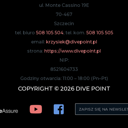
ul. Monte Cassino 19E
70-467
Szczecin
tel. biuro
508 105 504
; tel. kom.
508 105 505
email:
krzysiek@divepoint.pl
strona:
https://www.divepoint.pl
NIP:
8521604733
Godziny otwarcia:
11:00
–
18:00
(Pn–Pt)
COPYRIGHT © 2026 DIVE POINT