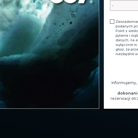
Zawiadamiam
podanych pr
Point z sied
pytania i wą
danych, na 
wyłącznie w 
głosi, że pr
niezbędne w 
Informujemy,
dokonani
rezerwacji ot