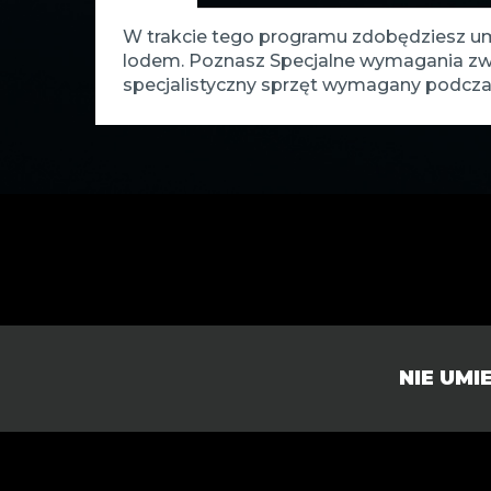
W trakcie tego programu zdobędziesz u
lodem. Poznasz Specjalne wymagania zwi
specjalistyczny sprzęt wymagany podczas
NIE UM