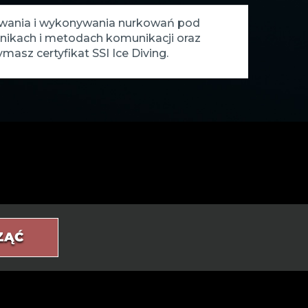
owania i wykonywania nurkowań pod
nikach i metodach komunikacji oraz
sz certyfikat SSI Ice Diving.
ZĄĆ