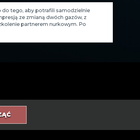
o tego, aby potrafili samodzielnie
mpresją ze zmianą dwóch gazów, z
szkolenie partnerem nurkowym. Po
ZĄĆ