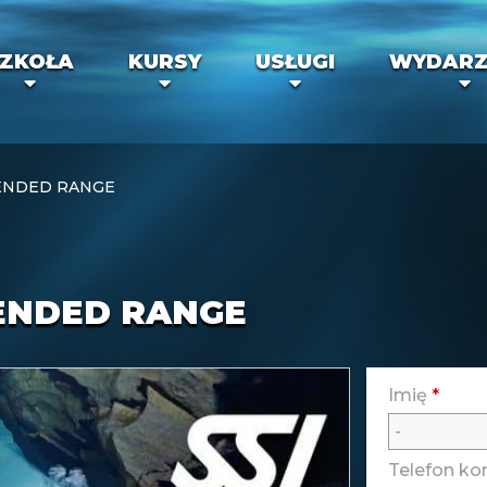
ZKOŁA
KURSY
USŁUGI
WYDARZ
ENDED RANGE
ENDED RANGE
Imię
*
Telefon k