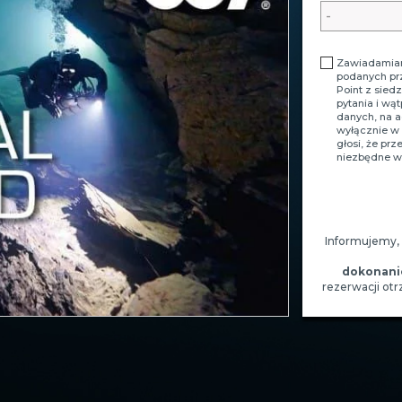
Zawiadamiam
podanych pr
Point z sied
pytania i wą
danych, na 
wyłącznie w 
głosi, że pr
niezbędne w 
Informujemy,
dokonani
rezerwacji ot