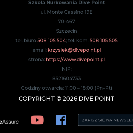
Szkoła Nurkowania Dive Point
ul. Monte Cassino 19E
70-467
Szczecin
tel. biuro
508 105 504
; tel. kom.
508 105 505
email:
krzysiek@divepoint.pl
strona:
https://www.divepoint.pl
NIP:
8521604733
Godziny otwarcia:
11:00
–
18:00
(Pn–Pt)
COPYRIGHT © 2026 DIVE POINT