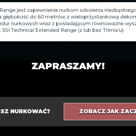
ange jest zapewnienie nurkom szkolenia niezbędnego d
a głębokość do 60 metrów, z wieloprzystankową deko
ocedur nurkowych wraz z posiadającym równoważne wy
SSI Technical Extended Range (z lub bez Trimix’u).
ZAPRASZAMY!
IESZ NURKOWAĆ?
ZOBACZ JAK ZAC