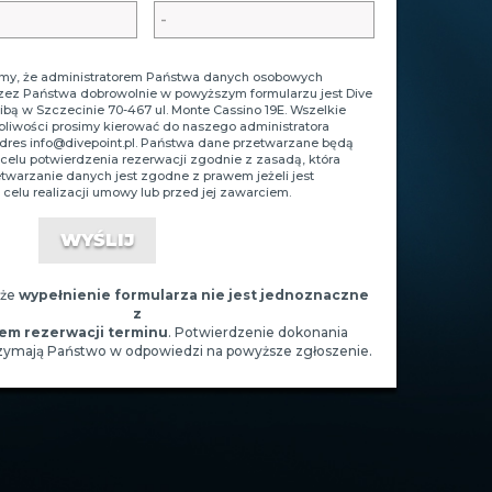
y, że administratorem Państwa danych osobowych
zez Państwa dobrowolnie w powyższym formularzu jest Dive
zibą w Szczecinie 70-467 ul. Monte Cassino 19E. Wszelkie
tpliwości prosimy kierować do naszego administratora
adres
info@divepoint.pl
. Państwa dane przetwarzane będą
celu potwierdzenia rezerwacji zgodnie z zasadą, która
zetwarzanie danych jest zgodne z prawem jeżeli jest
celu realizacji umowy lub przed jej zawarciem.
 że
wypełnienie formularza nie jest jednoznaczne
z
em rezerwacji terminu
. Potwierdzenie dokonania
rzymają Państwo w odpowiedzi na powyższe zgłoszenie.