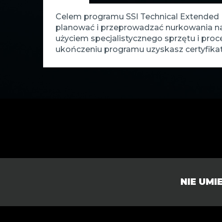
Celem programu SSI Technical Extended R
planować i przeprowadzać nurkowania n
użyciem specjalistycznego sprzętu i pr
ukończeniu programu uzyskasz certyfikat 
NIE UM