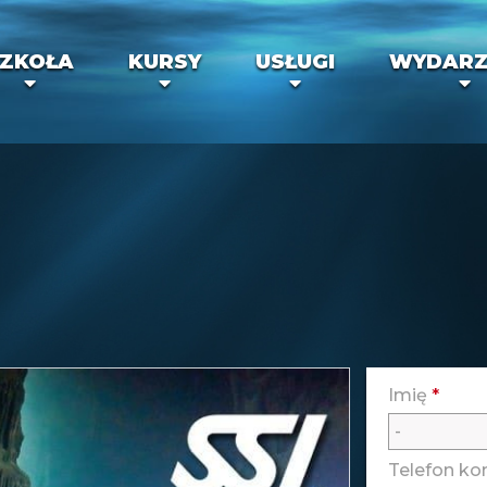
ZKOŁA
KURSY
USŁUGI
WYDARZ
Imię
*
Telefon k