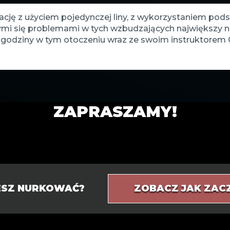
ację z użyciem pojedynczej liny, z wykorzystaniem pod
cymi się problemami w tych wzbudzających największy 
ąc godziny w tym otoczeniu wraz ze swoim instruktorem
ZAPRASZAMY!
IESZ NURKOWAĆ?
ZOBACZ JAK ZAC