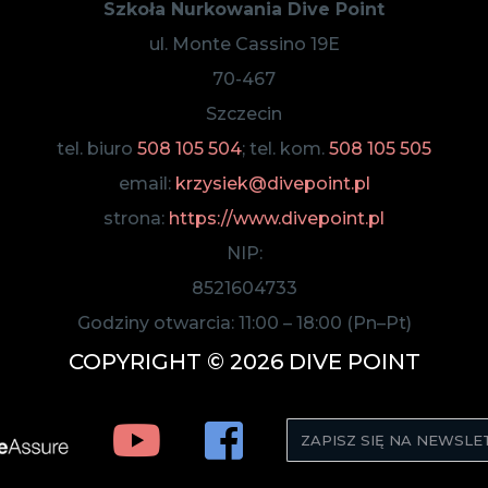
Szkoła Nurkowania Dive Point
ul. Monte Cassino 19E
70-467
Szczecin
tel. biuro
508 105 504
; tel. kom.
508 105 505
email:
krzysiek@divepoint.pl
strona:
https://www.divepoint.pl
NIP:
8521604733
Godziny otwarcia:
11:00
–
18:00
(Pn–Pt)
COPYRIGHT © 2026 DIVE POINT