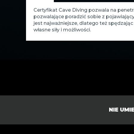
Certyfikat Cave Diving pozwala na penetr
pozwalające poradzić sobie z pojawiają
jest najważniejsze, dlatego też spędzaj
własne siły i możliwości.
NIE UM