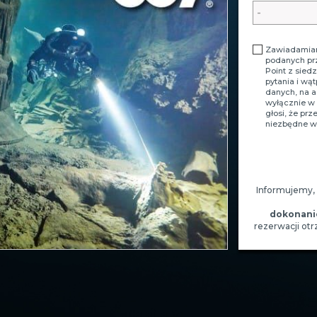
Zawiadamiam
podanych pr
Point z sied
pytania i wą
danych, na 
wyłącznie w 
głosi, że pr
niezbędne w 
Informujemy,
dokonani
rezerwacji ot