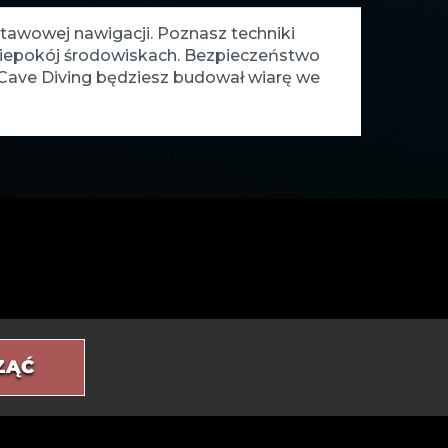
stawowej nawigacji. Poznasz techniki
niepokój środowiskach. Bezpieczeństwo
 Cave Diving będziesz budował wiarę we
ZĄĆ