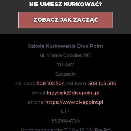
NIE UMIESZ NURKOWAĆ?
ZOBACZ JAK ZACZĄĆ
Szkoła Nurkowania Dive Point
ul. Monte Cassino 19E
70-467
Szczecin
tel. biuro
508 105 504
; tel. kom.
508 105 505
email:
krzysiek@divepoint.pl
strona:
https://www.divepoint.pl
NIP:
8521604733
Godziny otwarcia:
11:00
–
18:00
(Pn–Pt)