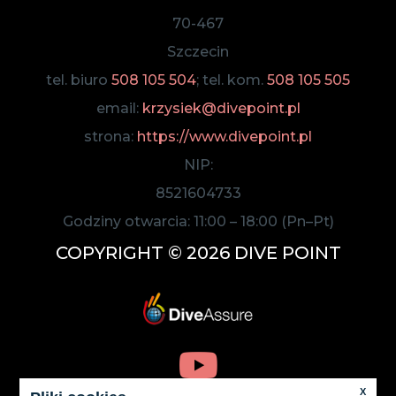
70-467
Szczecin
tel. biuro
508 105 504
; tel. kom.
508 105 505
email:
krzysiek@divepoint.pl
strona:
https://www.divepoint.pl
NIP:
8521604733
Godziny otwarcia:
11:00
–
18:00
(Pn–Pt)
COPYRIGHT © 2026 DIVE POINT
X