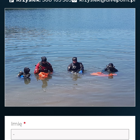
Imię
*