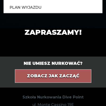
PLAN WYJAZDU
ZAPRASZAMY!
NIE UMIESZ NURKOWAĆ?
ZOBACZ JAK ZACZĄĆ
Szkoła Nurkowania Dive Point
ul. Monte Cassino 19E