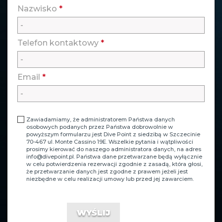
Nazwisko
*
Telefon kontaktowy
*
Email
*
Zawiadamiamy, że administratorem Państwa danych
osobowych podanych przez Państwa dobrowolnie w
powyższym formularzu jest Dive Point z siedzibą w Szczecinie
70-467 ul. Monte Cassino 19E. Wszelkie pytania i wątpliwości
prosimy kierować do naszego administratora danych, na adres
info@divepoint.pl
. Państwa dane przetwarzane będą wyłącznie
w celu potwierdzenia rezerwacji zgodnie z zasadą, która głosi,
że przetwarzanie danych jest zgodne z prawem jeżeli jest
niezbędne w celu realizacji umowy lub przed jej zawarciem.