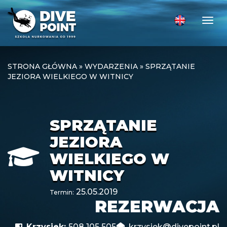
Togg
STRONA GŁÓWNA
»
WYDARZENIA
»
SPRZĄTANIE
JEZIORA WIELKIEGO W WITNICY
SPRZĄTANIE
JEZIORA
WIELKIEGO W
WITNICY
25.05.2019
Termin:
REZERWACJA
Krzysiek:
508 105 505
krzysiek@divepoint.pl