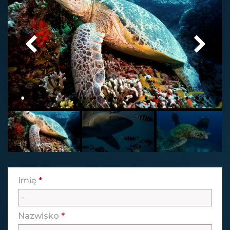
Imię
*
Nazwisko
*