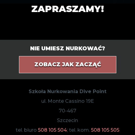
ZAPRASZAMY!
NIE UMIESZ NURKOWAĆ?
ZOBACZ JAK ZACZĄĆ
Szkoła Nurkowania Dive Point
ul. Monte Cassino 19E
70-467
Szczecin
tel. biuro
508 105 504
; tel. kom.
508 105 505