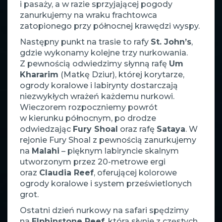
i pasaży, a w razie sprzyjającej pogody
zanurkujemy na wraku frachtowca
zatopionego przy północnej krawędzi wyspy.
Następny punkt na trasie to rafy
St. John’s
,
gdzie wykonamy kolejne trzy nurkowania.
Z pewnością odwiedzimy słynną rafę
Um
Khararim
(Matkę Dziur), której korytarze,
ogrody koralowe i labirynty dostarczają
niezwykłych wrażeń każdemu nurkowi.
Wieczorem rozpoczniemy powrót
w kierunku północnym, po drodze
odwiedzając
Fury Shoal
oraz rafę
Sataya
. W
rejonie Fury Shoal z pewnością zanurkujemy
na
Malahi
– pięknym labiryncie skalnym
utworzonym przez 20-metrowe ergi
oraz
Claudia Reef
, oferującej kolorowe
ogrody koralowe i system prześwietlonych
grot.
Ostatni dzień nurkowy na safari spędzimy
na
Elphinstone Reef
, która słynie z częstych