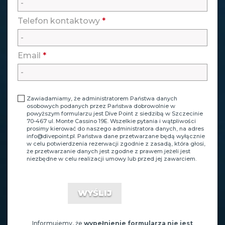
Telefon kontaktowy
*
Email
*
Zawiadamiamy, że administratorem Państwa danych
osobowych podanych przez Państwa dobrowolnie w
powyższym formularzu jest Dive Point z siedzibą w Szczecinie
70-467 ul. Monte Cassino 19E. Wszelkie pytania i wątpliwości
prosimy kierować do naszego administratora danych, na adres
info@divepoint.pl
. Państwa dane przetwarzane będą wyłącznie
w celu potwierdzenia rezerwacji zgodnie z zasadą, która głosi,
że przetwarzanie danych jest zgodne z prawem jeżeli jest
niezbędne w celu realizacji umowy lub przed jej zawarciem.
Informujemy, że
wypełnienie formularza nie jest