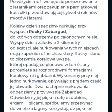
Po wizycie możliwe będzie porozmawianie
z latarnikami oraz zakupienie pamiątkowej
koszulki przedstawiającej sylwetki rekinów
młotów i latarni.
Kolejny dzień spędzimy nurkując przy
wyspach
Rocky
i
Zabargad
,
do których dotrzemy po całonocnym rejsie.
Wyspy dzielą zaledwie 2 kilometry
odległości, ale nurkowania w tych miejscach
mają zupełnie różne charaktery. Rocky Island
to olbrzymia koralowa wyspa,
której opadające pionowo w toń ściany
porośnięte są różnorodnymi formacjami
koralowymi i gąbkami. Wykonamy przy niej
jedno nurkowanie, opływając z prądem część
jej obwodu. Dwa następne nurkowania
odbędziemy przy wyspie Zabargad.
Odwiedzimy jej piękną rafę ozdobioną
ergami i iglicami, spróbujemy przepłynąć
do wnętrza laguny korzystając z pęknięć