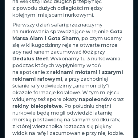
na większą ilość długich przepłynięć
z powodu dużych odległości między
kolejnymi miejscami nurkowymi.
Pierwszy dzień safari przeznaczymy
na nurkowania sprawdzające w rejonie
Gota
Marsa Alam i Gota Sharm
, po czym udamy
się w kilkugodzinny rejs na otwarte morze,
aby nad ranem zacumować łódź przy
Dedalus Reef
. Wykonamy tu 3 nurkowania,
podczas których wypłyniemy w toń
na spotkanie z
rekinami młotami i szarymi
rekinami rafowymi
, a przy zachodniej
ścianie rafy odwiedzimy „anemon city”i
okazałe formacje koralowe. W tym miejscu
widujemy też spore okazy
napoleonów
oraz
rekiny białopłetwe
. Po południu chętni
nurkowie będą mogli odwiedzić latarnię
morską postawioną na samym środku rafy,
z której wierzchołka roztacza się piękny
widok na rafę i zacumowanie przy niej łodzie.