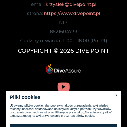
email:
krzysiek@divepoint.pl
strona:
https://www.divepoint.pl
NIP:
8521604733
Godziny otwarcia:
11:00
–
18:00
(Pn–Pt)
COPYRIGHT © 2026 DIVE POINT
X
Pliki cookies
Używamy plików cookie, aby poprawić jakość przeglądania, wyświetlać
reklamy lub treści dostosowane do indywidualnych potrzeb użytkowników
oraz analizować ruch na stronie. Kliknięcie przycisku „Akceptuj wszystkie”
oznacza zgodę na wykorzystywanie przez nas plików cookie.