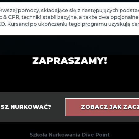
pierwszej pomocy, składające się z następujących pod
 CPR, techniki stabilizacyjne, a także dwa opcjonaln
 Kursanci po ukończeniu tego programu uzyskują certy
ZAPRASZAMY!
IESZ NURKOWAĆ?
ZOBACZ JAK ZAC
Szkoła Nurkowania Dive Point