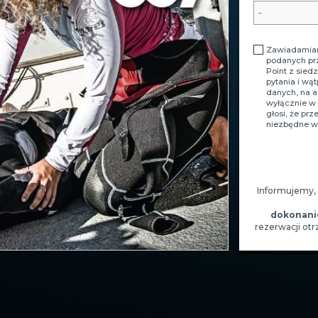
Zawiadamiam
podanych pr
Point z sied
pytania i wą
danych, na 
wyłącznie w 
głosi, że pr
niezbędne w 
Informujemy,
dokonani
rezerwacji ot