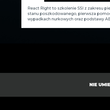
React Right to szkolenie SSI z zakresu 
stanu poszkodowanego, pierwsza pomoc &
wypadkach nurkowych oraz podstawy AED.
NIE UM