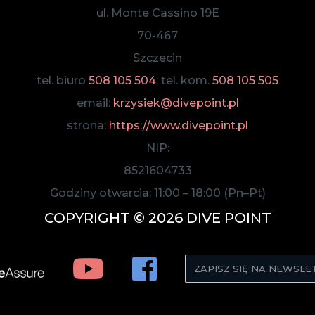
ul. Monte Cassino 19E
70-467
Szczecin
tel. biuro
508 105 504
; tel. kom.
508 105 505
email:
krzysiek@divepoint.pl
strona:
https://www.divepoint.pl
NIP:
8521604733
Godziny otwarcia:
11:00
–
18:00
(Pn–Pt)
COPYRIGHT © 2026 DIVE POINT