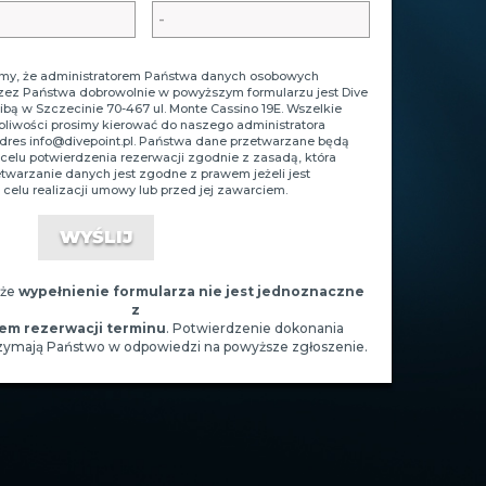
y, że administratorem Państwa danych osobowych
zez Państwa dobrowolnie w powyższym formularzu jest Dive
zibą w Szczecinie 70-467 ul. Monte Cassino 19E. Wszelkie
tpliwości prosimy kierować do naszego administratora
adres
info@divepoint.pl
. Państwa dane przetwarzane będą
celu potwierdzenia rezerwacji zgodnie z zasadą, która
zetwarzanie danych jest zgodne z prawem jeżeli jest
celu realizacji umowy lub przed jej zawarciem.
 że
wypełnienie formularza nie jest jednoznaczne
z
em rezerwacji terminu
. Potwierdzenie dokonania
rzymają Państwo w odpowiedzi na powyższe zgłoszenie.