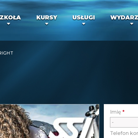
ZKOŁA
KURSY
USŁUGI
WYDARZ
RIGHT
Imię
*
Telefon k