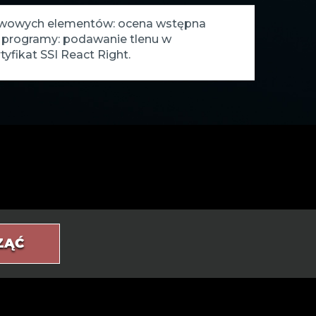
stawowych elementów: ocena wstępna
e programy: podawanie tlenu w
fikat SSI React Right.
ZĄĆ