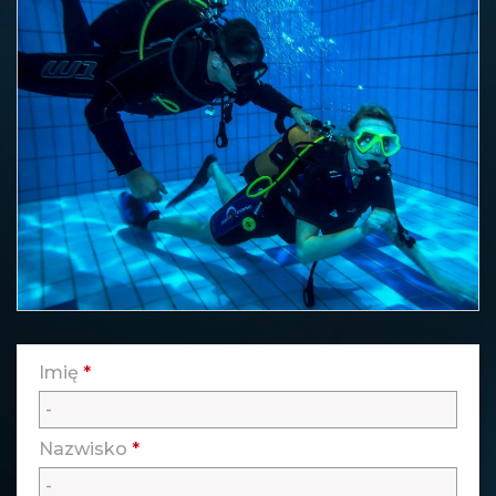
Imię
*
Nazwisko
*