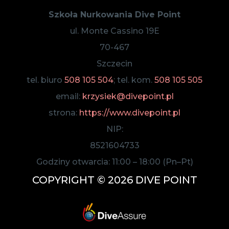
Szkoła Nurkowania Dive Point
ul. Monte Cassino 19E
70-467
Szczecin
tel. biuro
508 105 504
; tel. kom.
508 105 505
email:
krzysiek@divepoint.pl
strona:
https://www.divepoint.pl
NIP:
8521604733
Godziny otwarcia:
11:00
–
18:00
(Pn–Pt)
COPYRIGHT © 2026 DIVE POINT