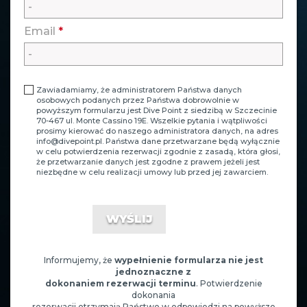
Email
*
Zawiadamiamy, że administratorem Państwa danych
osobowych podanych przez Państwa dobrowolnie w
powyższym formularzu jest Dive Point z siedzibą w Szczecinie
70-467 ul. Monte Cassino 19E. Wszelkie pytania i wątpliwości
prosimy kierować do naszego administratora danych, na adres
info@divepoint.pl
. Państwa dane przetwarzane będą wyłącznie
w celu potwierdzenia rezerwacji zgodnie z zasadą, która głosi,
że przetwarzanie danych jest zgodne z prawem jeżeli jest
niezbędne w celu realizacji umowy lub przed jej zawarciem.
Informujemy, że
wypełnienie formularza nie jest
jednoznaczne z
dokonaniem rezerwacji terminu
. Potwierdzenie
dokonania
rezerwacji otrzymają Państwo w odpowiedzi na powyższe