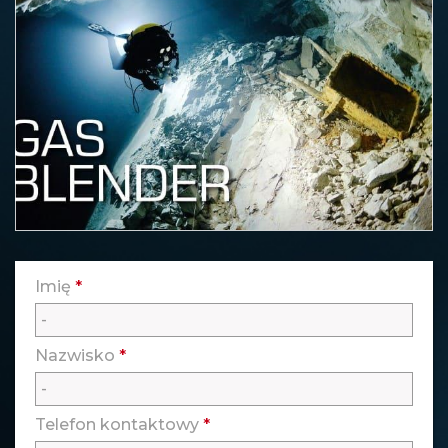
Imię
*
Nazwisko
*
Telefon kontaktowy
*