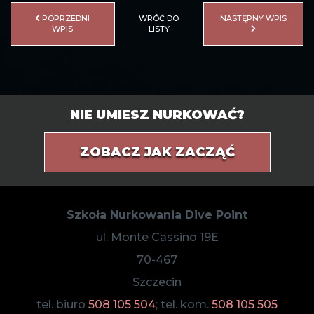
POPRZEDNI
WRÓĆ DO
NASTĘPNY WPIS
WPIS
LISTY
NIE UMIESZ NURKOWAĆ?
ZOBACZ JAK ZACZĄĆ
Szkoła Nurkowania Dive Point
ul. Monte Cassino 19E
70-467
Szczecin
tel. biuro
508 105 504
; tel. kom.
508 105 505