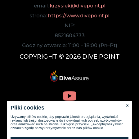
email:
krzysiek@divepoint.pl
strona:
https://www.divepoint.pl
NIP:
8521604733
Godziny otwarcia:
11:00
–
18:00
(Pn–Pt)
COPYRIGHT © 2026 DIVE POINT
X
Pliki cookies
Używamy plików cookie, aby poprawić jakość przeglądania, wyświetlać
reklamy lub treści dostosowane do indywidualnych potrzeb użytkowników
oraz analizować ruch na stronie. Kliknięcie przycisku „Akceptuj wszystkie”
oznacza zgodę na wykorzystywanie przez nas plików cookie.